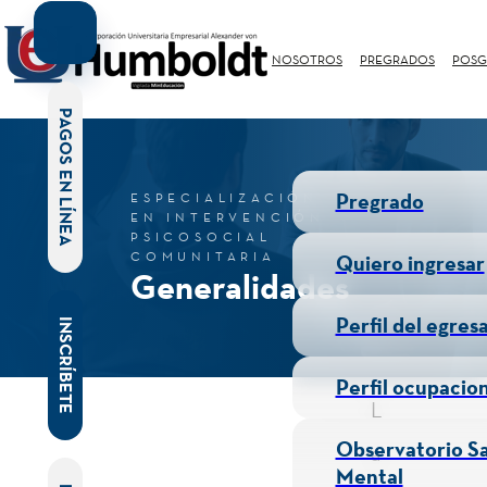
NOSOTROS
PREGRADOS
POSG
PAGOS EN LÍNEA
Pregrado
ESPECIALIZACIÓN
EN INTERVENCIÓN
PSICOSOCIAL
COMUNITARIA
Quiero ingresar
Generalidades
Perfil del egres
INSCRÍBETE
Perfil ocupacio
L
Observatorio S
a
Mental