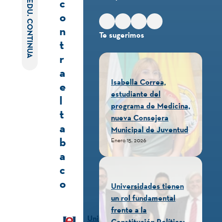
c
EDU. CONTINUA
o
n
Te sugerimos
t
r
a
Isabella Correa,
e
estudiante del
l
programa de Medicina,
t
nueva Consejera
a
Municipal de Juventud
b
Enero 15, 2026
a
c
o
Universidades tienen
un rol fundamental
frente a la
Universidad
Constitución Política: