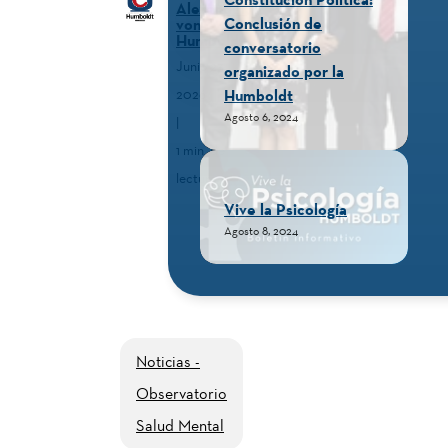
Alexander
Conclusión de
von
Humboldt
conversatorio
Junio 23,
organizado por la
Humboldt
2026
Agosto 6, 2024
|
1 min. de
lectura
Vive la Psicología
Agosto 8, 2024
Noticias -
Observatorio
Salud Mental