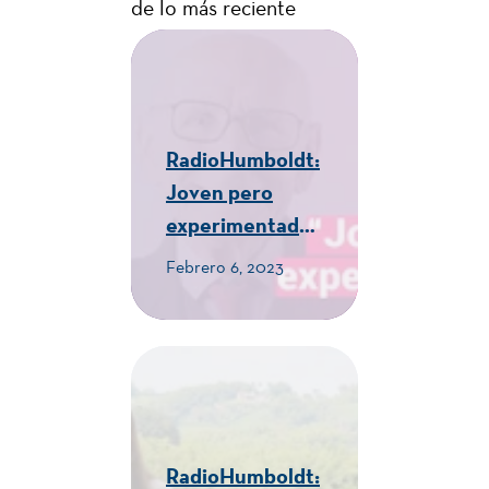
de lo más reciente
RadioHumboldt:
Joven pero
experimentado -
CUE Alexander
Febrero 6, 2023
von Humboldt
RadioHumboldt: