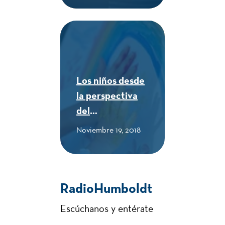
en los primeros
años - CUE
Alexander von
Humboldt
Los niños desde
la perspectiva
del
Neurodesarrollo
Noviembre 19, 2018
- CUE Alexander
von Humboldt
RadioHumboldt
Escúchanos y entérate