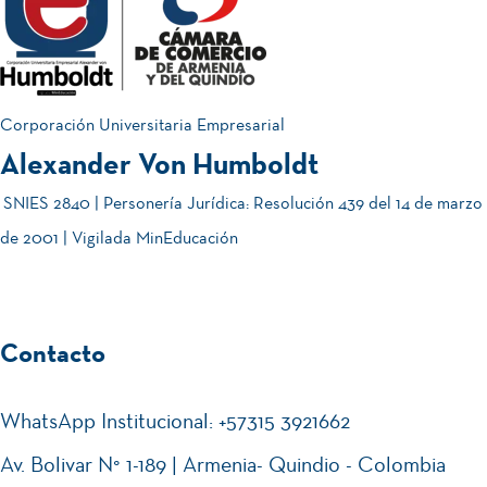
01
es
nve
JUL.
2026
de
202
rsat
Juli
6-2
ori
o
| 16
o
Corporación Universitaria Empresarial
& 17
Div
Alexander Von Humboldt
¡C
05
de
ersi
am
SNIES 2840 | Personería Jurídica: Resolución 439 del 14 de marzo
JUN.
2026
Juli
dad
bia
de 2001 | Vigilada MinEducación
o
,
tón
Res
Hu
pet
mb
Se
Contacto
27
o e
oli
mi
MAY.
2026
Incl
sta
nar
WhatsApp Institucional: +57315 3921662
usi
!⚽
io
Av. Bolivar N° 1-189 | Armenia- Quindio - Colombia
ón -
de