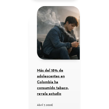
Más del 18% de
adolescentes en
Colombia ha
consumido tabaco,
revela estudio
Abril 7, 2026
|