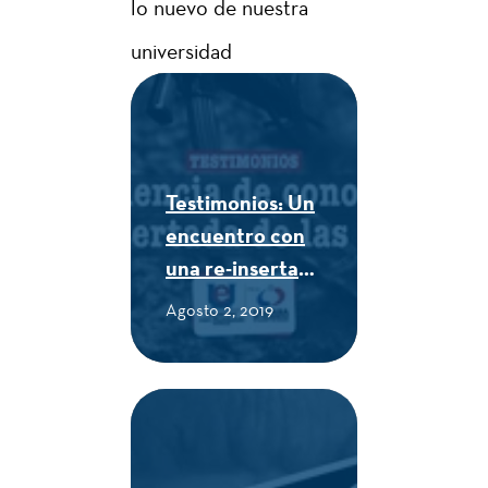
lo nuevo de nuestra
universidad
Testimonios: Un
encuentro con
una re-insertada
de las FARC -
Agosto 2, 2019
CUE Alexander
von Humboldt