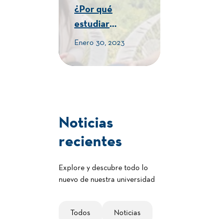
¿Por qué
estudiar
Turismo en la
Enero 30, 2023
Humboldt? -
CUE Alexander
von Humboldt
Noticias
recientes
Explore y descubre todo lo
nuevo de nuestra universidad
Todos
Noticias