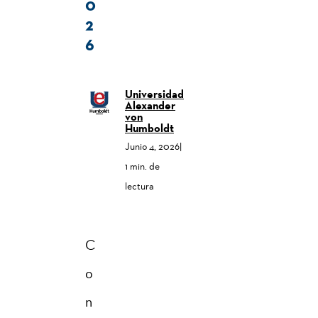
0
2
6
Universidad
Alexander
von
Humboldt
Junio 4, 2026
|
1 min. de
lectura
C
o
n