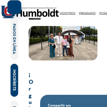
NOSOTROS
PREGRADOS
POSG
PAGOS EN LÍNEA
INSCRÍBETE
¡
O
r
g
u
Compartir en: