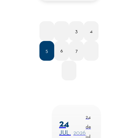
3
4
1RO.
ANT.
5
6
7
SIG.
ÚLT.
24
24
de
JUL.
2026
juli