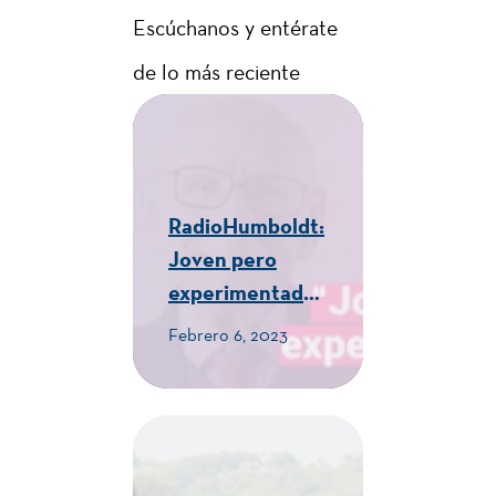
Escúchanos y entérate
de lo más reciente
RadioHumboldt:
Joven pero
experimentado -
CUE Alexander
Febrero 6, 2023
von Humboldt