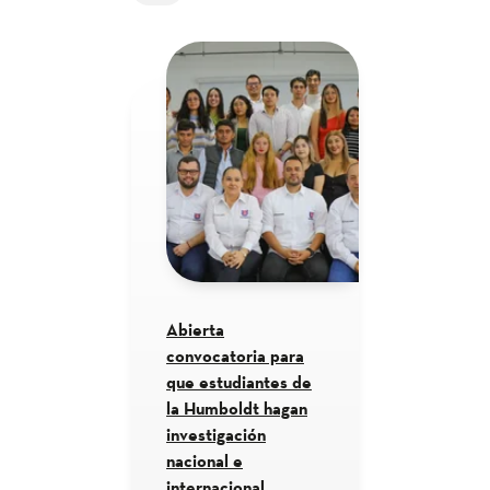
Abierta
convocatoria para
que estudiantes de
la Humboldt hagan
investigación
nacional e
internacional