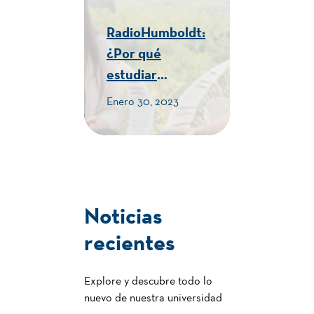
RadioHumboldt:
¿Por qué
estudiar
Turismo en la
Enero 30, 2023
Humboldt? -
CUE Alexander
von Humboldt
Noticias
recientes
Explore y descubre todo lo
nuevo de nuestra universidad