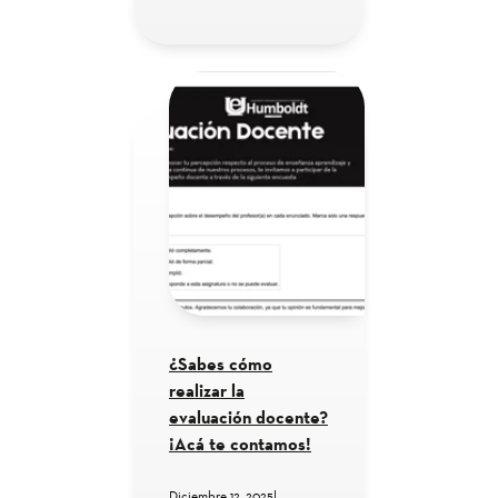
¿Sabes cómo
realizar la
evaluación docente?
¡Acá te contamos!
Diciembre 12, 2025
|