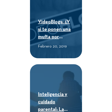
VideoBlogs: ¿Y
si te ponen una
multa por
comprar
Febrero 20, 2019
empanadas en la
calle? - CUE
Alexander von
Humboldt
Inteligencia y
cuidado
parental: La