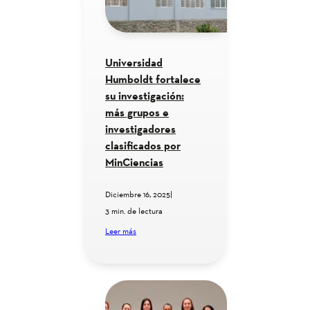
Universidad
Humboldt fortalece
su investigación:
más grupos e
investigadores
clasificados por
MinCiencias
Diciembre 16, 2025
|
3 min. de lectura
Leer más