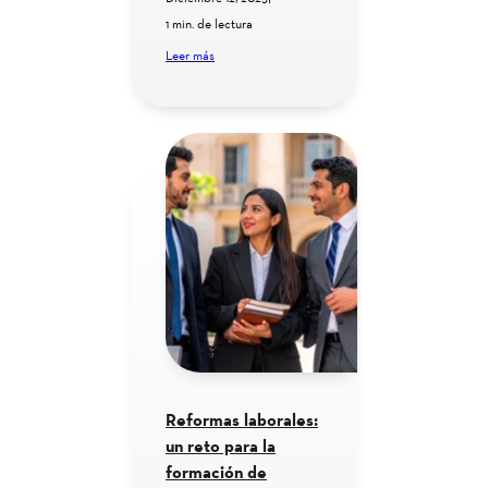
1 min. de lectura
Leer más
Reformas laborales:
un reto para la
formación de