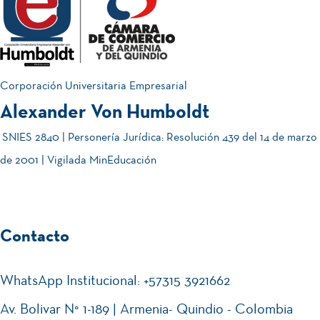
01
22
es
nve
JUL.
2026
de
202
rsat
Juli
6-2
ori
o
| 16
o
Corporación Universitaria Empresarial
& 17
Div
Alexander Von Humboldt
¡C
05
de
ersi
am
SNIES 2840 | Personería Jurídica: Resolución 439 del 14 de marzo
JUN.
2026
Juli
dad
bia
de 2001 | Vigilada MinEducación
o
,
tón
Res
Hu
pet
mb
Se
Contacto
27
o e
oli
mi
MAY.
2026
Incl
sta
nar
WhatsApp Institucional: +57315 3921662
usi
!⚽
io
Av. Bolivar N° 1-189 | Armenia- Quindio - Colombia
ón -