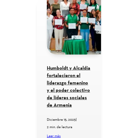
Humboldt y Alcaldía
fortalecieron el
liderazgo femenino
y el poder colectivo
de líderes sociales
de Armenia
Diciembre 15, 2025
|
2 min. de lectura
Leer más