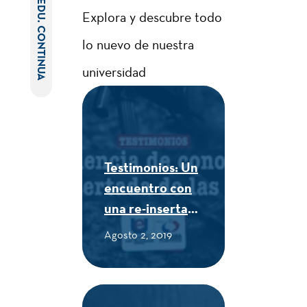
EDU. CONTINUA
Explora y descubre todo
lo nuevo de nuestra
universidad
Testimonios: Un
encuentro con
una re-insertada
de las FARC -
Agosto 2, 2019
CUE Alexander
von Humboldt