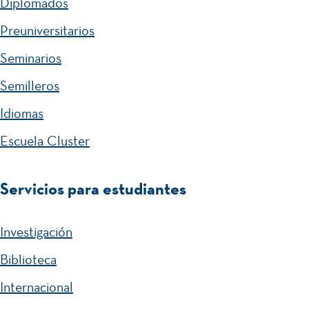
Diplomados
Cr
Dí
Preuniversitarios
óni
a
ca
Seminarios
del
del
Idi
Semilleros
Qu
om
Idiomas
ind
a
Escuela Cluster
ío
Servicios para estudiantes
Investigación
Biblioteca
Internacional