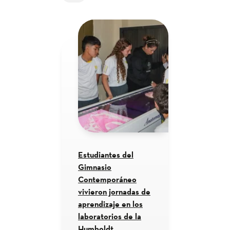
Estudiantes del
Gimnasio
Contemporáneo
vivieron jornadas de
aprendizaje en los
laboratorios de la
Humboldt