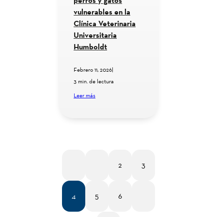
perros y gatos
vulnerables en la
Clínica Veterinaria
Universitaria
Humboldt
Febrero 11, 2026
|
3 min. de lectura
Leer más
2
3
1RO.
ANT.
4
5
6
SIG.