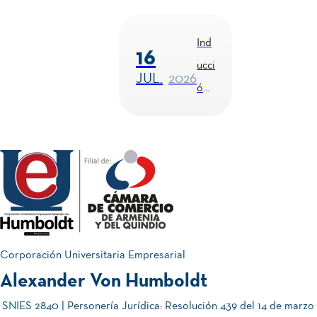
del
udi
Aut
ant
Ind
16
ocu
es
ucci
JUL.
2026
ida
202
ón
do
6-2
Est
| 21
udi
&
ant
Co
01
22
es
nve
JUL.
2026
de
202
rsat
Juli
6-2
ori
o
| 16
o
Corporación Universitaria Empresarial
& 17
Div
Alexander Von Humboldt
¡C
05
de
ersi
am
SNIES 2840 | Personería Jurídica: Resolución 439 del 14 de marzo
JUN.
2026
Juli