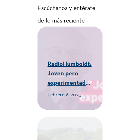
Escúchanos y entérate
de lo más reciente
RadioHumboldt:
Joven pero
experimentado -
CUE Alexander
Febrero 6, 2023
von Humboldt