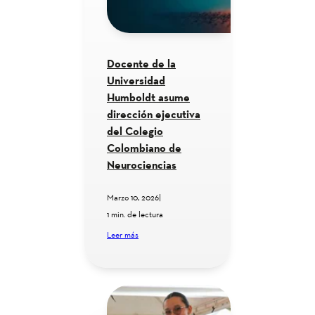
Docente de la
Universidad
Humboldt asume
dirección ejecutiva
del Colegio
Colombiano de
Neurociencias
Marzo 10, 2026
|
1 min. de lectura
Leer más