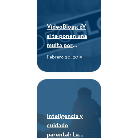
VideoBlogs: ¿Y
si te ponen una
multa por
comprar
Febrero 20, 2019
empanadas en la
calle? - CUE
Alexander von
Humboldt
Inteligencia y
cuidado
parental: La