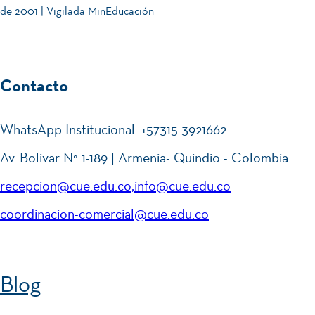
dad
bia
de 2001 | Vigilada MinEducación
o
,
tón
Res
Hu
pet
mb
Se
Contacto
27
o e
oli
mi
MAY.
2026
Incl
sta
nar
WhatsApp Institucional: +57315 3921662
usi
!⚽
io
Av. Bolivar N° 1-189 | Armenia- Quindio - Colombia
ón -
de
Co
recepcion@cue.edu.co,info@cue.edu.co
Inv
Se
n
25
coordinacion-comercial@cue.edu.co
est
mi
Jua
MAY.
2026
iga
nar
npi
ció
io
s
Blog
n:
de
Ne
Inv