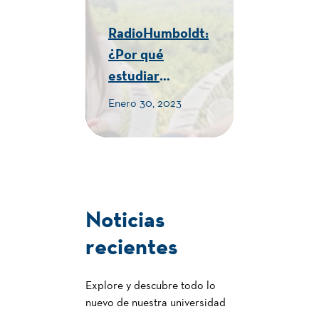
RadioHumboldt:
¿Por qué
estudiar
Turismo en la
Enero 30, 2023
Humboldt? -
CUE Alexander
von Humboldt
Noticias
recientes
Explore y descubre todo lo
nuevo de nuestra universidad