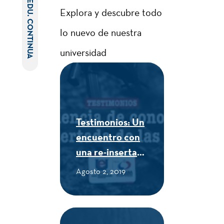
EDU. CONTINUA
Explora y descubre todo
lo nuevo de nuestra
universidad
Testimonios: Un
encuentro con
una re-insertada
de las FARC -
Agosto 2, 2019
CUE Alexander
von Humboldt