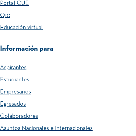
Portal CUE
e
r
r
r
i
i
Q10
s
d
a
Educación virtual
o
a
l
n
e
Información para
r
í
Aspirantes
a
Estudiantes
Empresarios
Egresados
Colaboradores
Asuntos Nacionales e Internacionales