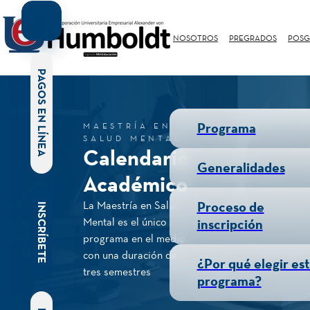
NOSOTROS
PREGRADOS
POSG
PAGOS EN LÍNEA
Programa
MAESTRÍA EN
SALUD MENTAL
Calendario
Generalidades
Académico
La Maestría en Salud
Proceso de
INSCRÍBETE
Mental es el único
inscripción
programa en el medio
con una duración de
¿Por qué elegir es
tres semestres
programa?